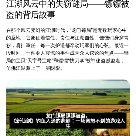
江湖风云中的失窃谜局——镖镖被
盗的背后故事
在那个风云变幻的江湖时代，“龙门镖局”是无数玩家心中
的圣地，它象征着信任、责任与江湖血性。镖镖们身穿青
衫，肩扛重任，每一次护送都牵动玩家们的心弦。最近一
段时间，一件令人震惊的事件成为众人议论的焦点——镖
局的宝贝“天字号宝箱”和镖镖“快刀李”被神秘盗贼盗走，
仿佛江湖蒙上了一层阴影。