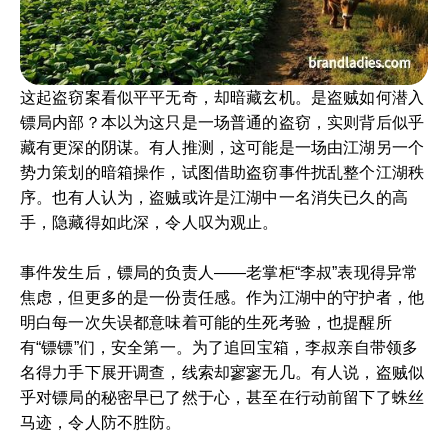
这起盗窃案看似平平无奇，却暗藏玄机。是盗贼如何潜入
镖局内部？本以为这只是一场普通的盗窃，实则背后似乎
藏有更深的阴谋。有人推测，这可能是一场由江湖另一个
势力策划的暗箱操作，试图借助盗窃事件扰乱整个江湖秩
序。也有人认为，盗贼或许是江湖中一名消失已久的高
手，隐藏得如此深，令人叹为观止。
事件发生后，镖局的负责人——老掌柜“李叔”表现得异常
焦虑，但更多的是一份责任感。作为江湖中的守护者，他
明白每一次失误都意味着可能的生死考验，也提醒所
有“镖镖”们，安全第一。为了追回宝箱，李叔亲自带领多
名得力手下展开调查，线索却寥寥无几。有人说，盗贼似
乎对镖局的秘密早已了然于心，甚至在行动前留下了蛛丝
马迹，令人防不胜防。